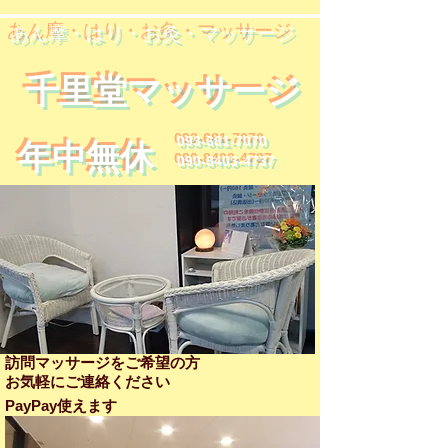
​あん摩・はり・お灸・マッサージ
​千里堂マッサージ
093-681-7070
​年中無休
090-8403-4737
訪問マッサージをご希望の方
​お気軽にご連絡ください
PayPay使えます