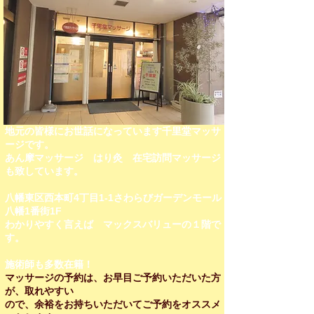
地元の皆様にお世話になっています千里堂マッサ
ージです。
あん摩マッサージ はり灸 在宅訪問マッサージ
も致しています。
八幡東区西本町4丁目1-1さわらびガーデンモール
八幡1番街1F
わかりやすく言えば マックスバリューの１階で
す。
施術師も多数在籍！​​
マッサージの予約は、お早目ご予約いただいた方
が、取れやすい
ので、余裕をお持ちいただいてご予約をオススメ