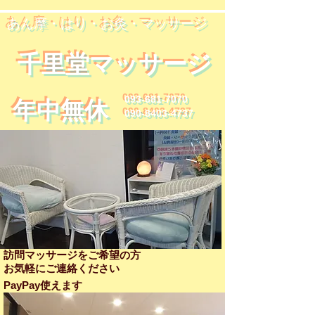
​あん摩・はり・お灸・マッサージ
​千里堂マッサージ
093-681-7070
​年中無休
090-8403-4737
訪問マッサージをご希望の方
​お気軽にご連絡ください
PayPay使えます