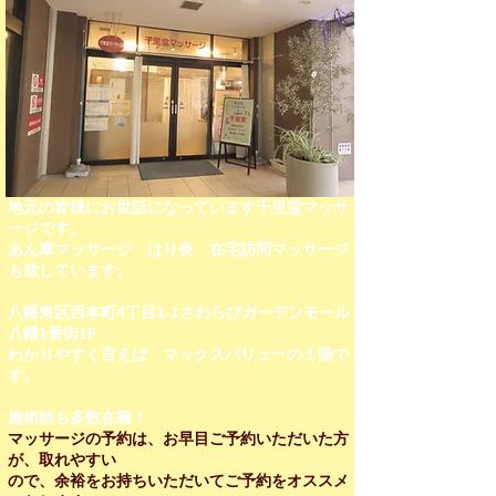
地元の皆様にお世話になっています千里堂マッサ
ージです。
あん摩マッサージ はり灸 在宅訪問マッサージ
も致しています。
八幡東区西本町4丁目1-1さわらびガーデンモール
八幡1番街1F
わかりやすく言えば マックスバリューの１階で
す。
施術師も多数在籍！​​
マッサージの予約は、お早目ご予約いただいた方
が、取れやすい
ので、余裕をお持ちいただいてご予約をオススメ